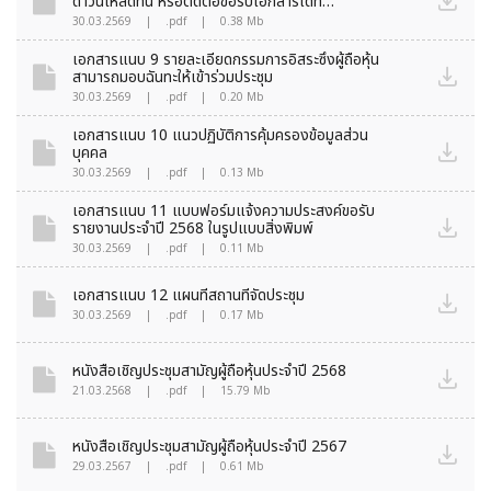
ดาวน์โหลดที่นี่ หรือติดต่อขอรับเอกสารได้ที่
info@apcs.co.th
30.03.2569
|
.pdf
|
0.38 Mb
เอกสารแนบ 9 รายละเอียดกรรมการอิสระซึ่งผู้ถือหุ้น
สามารถมอบฉันทะให้เข้าร่วมประชุม
30.03.2569
|
.pdf
|
0.20 Mb
เอกสารแนบ 10 แนวปฏิบัติการคุ้มครองข้อมูลส่วน
บุคคล
30.03.2569
|
.pdf
|
0.13 Mb
เอกสารแนบ 11 แบบฟอร์มแจ้งความประสงค์ขอรับ
รายงานประจำปี 2568 ในรูปแบบสิ่งพิมพ์
30.03.2569
|
.pdf
|
0.11 Mb
เอกสารแนบ 12 แผนที่สถานที่จัดประชุม
30.03.2569
|
.pdf
|
0.17 Mb
หนังสือเชิญประชุมสามัญผู้ถือหุ้นประจำปี 2568
21.03.2568
|
.pdf
|
15.79 Mb
หนังสือเชิญประชุมสามัญผู้ถือหุ้นประจำปี 2567
29.03.2567
|
.pdf
|
0.61 Mb