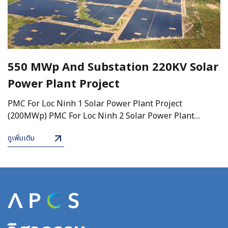
550 MWp And Substation 220KV Solar
Power Plant Project
PMC For Loc Ninh 1 Solar Power Plant Project
(200MWp) PMC For Loc Ninh 2 Solar Power Plant
Project (200MWp) PMC For Loc Ninh 3 Solar Power
ดูเพิ่มเติม
Plant Project (150MWp) PMC for 220KV Substation Loc
Ninh 1-2-3 Solar Power Plan